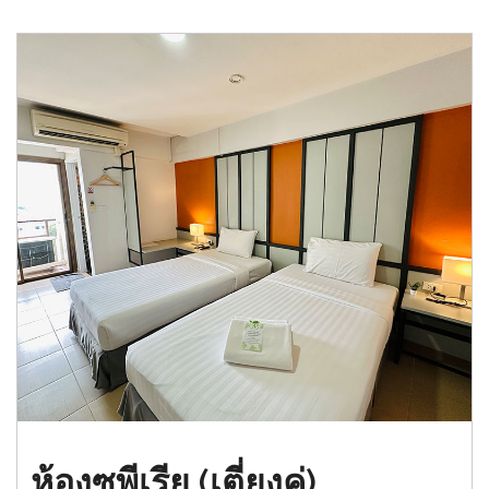
ห้องซูพีเรีย (เตี่ยงคู่)