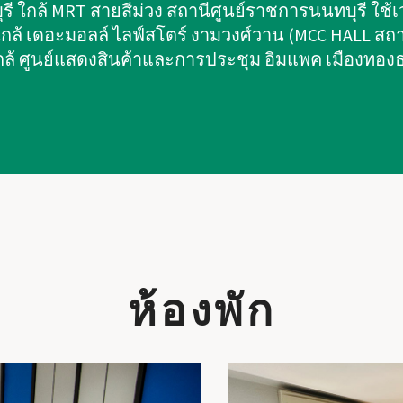
ทบุรี ใกล้ MRT สายสีม่วง สถานีศูนย์ราชการนนทบุรี ใช
 ใกล้ เดอะมอลล์ ไลฟ์สโตร์ งามวงศ์วาน (MCC HALL ส
ใกล้ ศูนย์แสดงสินค้าและการประชุม อิมแพค เมืองทองธ
ห้องพัก