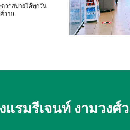
สะดวกสบายได้ทุกวัน
งศ์วาน
งแรมรีเจนท์ งามวงศ์