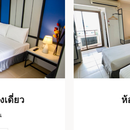
งเดี่ยว
ห้
น