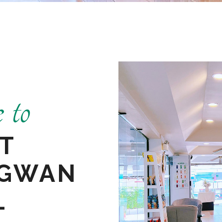
 to
T
GWAN
L